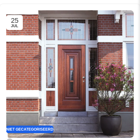
25
JUL
NIET GECATEGORISEERD