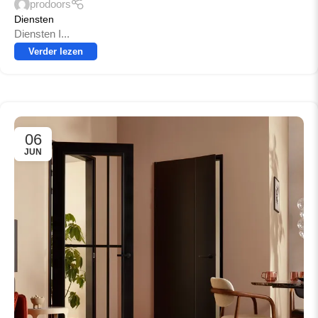
prodoors
Diensten
Diensten I...
Verder lezen
06
JUN