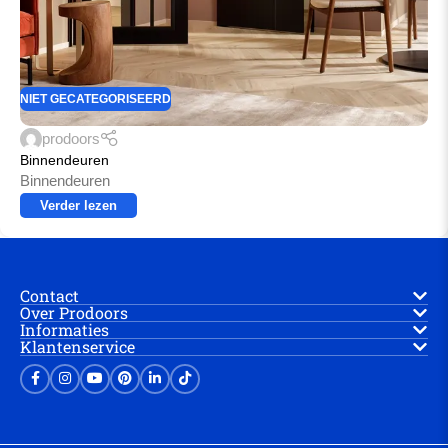
NIET GECATEGORISEERD
prodoors
Binnendeuren
Binnendeuren
Verder lezen
Contact
Over Prodoors
Informaties
Klantenservice