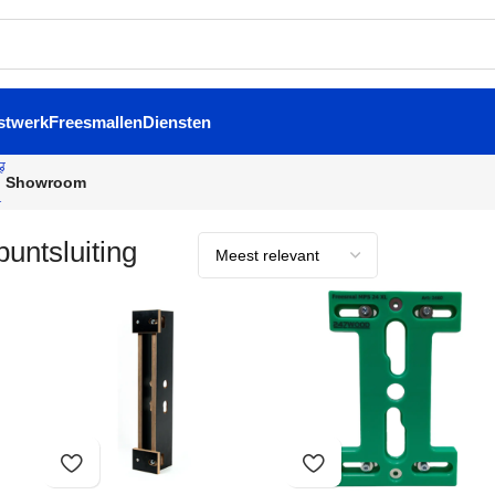
stwerk
Freesmallen
Diensten
Showroom
untsluiting