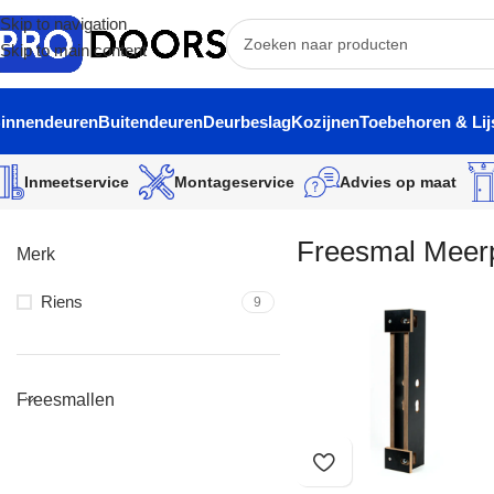
Skip to navigation
Skip to main content
innendeuren
Buitendeuren
Deurbeslag
Kozijnen
Toebehoren & Lij
Inmeetservice
Montageservice
Advies op maat
Freesmal Meerp
Merk
Riens
9
Freesmallen