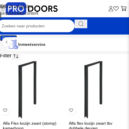
Skip to navigation
Skip to main content
Contact
Inmeetservice
Montageservice
Advies op maat
Showroom
Inmeetservice
Renovatie kozijnen
Alfa Flex kozijn zwart (stomp)
Alfa flex kozijn zwart tbv
kamerhoog
dubbele deuren