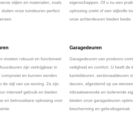
verse stijlen en materialen, zoals
eigenschappen. Of u nu een prak
, sluiten onze tuindeuren perfect
oplossing zoekt of een stijlvolle t
ensen.
onze achterdeuren bieden beide.
uren
Garagedeuren
n moeten robuust en functioneel
Garagedeuren van prodoors com
huurdeuren zijn verkrijgbaar in
veiligheid en comfort. U heeft de 
of composiet en kunnen worden
kanteldeuren, sectionaaldeuren of
 de stijl van uw woning. Ze zijn
deuren, afgestemd op uw wensen.
or intensief gebruik en bieden
inbraakwerende en isolerende e
e en betrouwbare oplossing voor
bieden onze garagedeuren optim
uimte.
bescherming en gebruiksgemak.