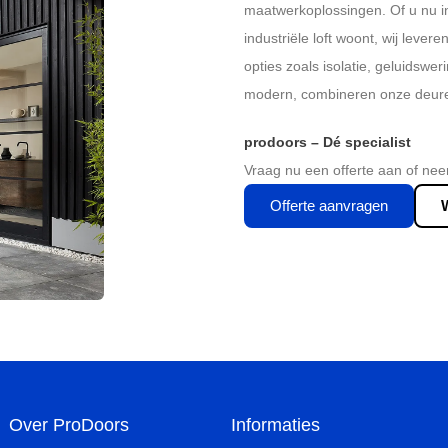
maatwerkoplossingen. Of u nu 
industriële loft woont, wij lever
opties zoals isolatie, geluidswer
modern, combineren onze deuren 
prodoors – Dé specialist
Vraag nu een offerte aan of nee
Offerte aanvragen
Over ProDoors
Informaties