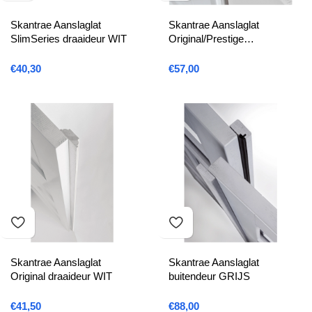
Skantrae Aanslaglat
Skantrae Aanslaglat
SlimSeries draaideur WIT
Original/Prestige
schuifdeur WIT
€
40,30
€
57,00
Skantrae Aanslaglat
Skantrae Aanslaglat
Original draaideur WIT
buitendeur GRIJS
€
41,50
€
88,00