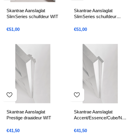
Skantrae Aanslaglat
Skantrae Aanslaglat
SlimSeries schuifdeur WIT
SlimSeries schuifdeur
ZWART
€
51,00
€
51,00
Skantrae Aanslaglat
Skantrae Aanslaglat
Prestige draaideur WIT
Accent/Essence/Cube/Na
no draaideur WIT
€
41,50
€
41,50