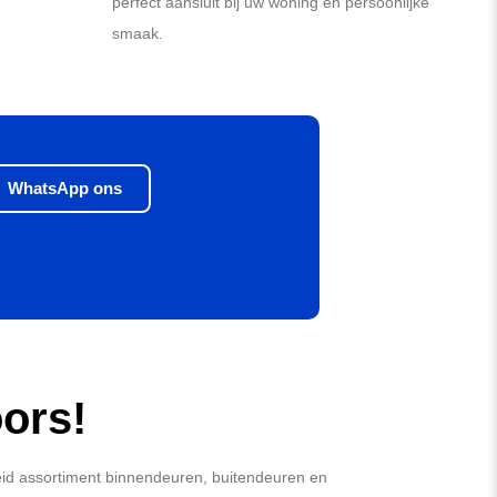
perfect aansluit bij uw woning en persoonlijke
smaak.
WhatsApp ons
ors!
reid assortiment binnendeuren, buitendeuren en