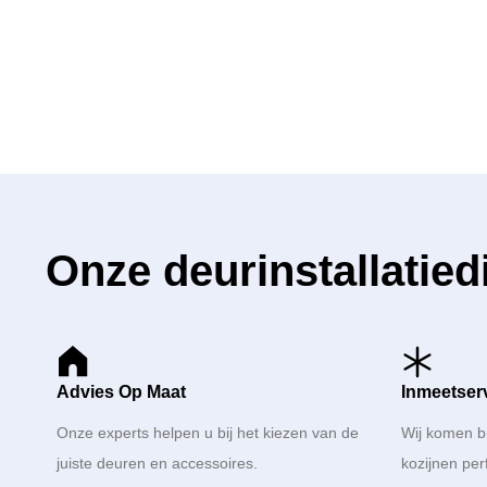
Onze deurinstallatied
Advies Op Maat
Inmeetser
Onze experts helpen u bij het kiezen van de
Wij komen b
juiste deuren en accessoires.
kozijnen per