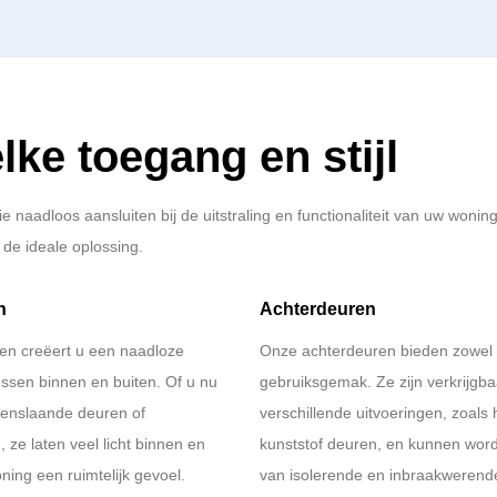
lke toegang en stijl
e naadloos aansluiten bij de uitstraling en functionaliteit van uw wonin
de ideale oplossing.
n
Achterdeuren
en creëert u een naadloze
Onze achterdeuren bieden zowel v
ussen binnen en buiten. Of u nu
gebruiksgemak. Ze zijn verkrijgba
penslaande deuren of
verschillende uitvoeringen, zoals 
 ze laten veel licht binnen en
kunststof deuren, en kunnen wor
ing een ruimtelijk gevoel.
van isolerende en inbraakwerend