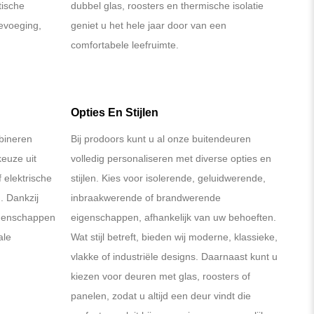
tische
dubbel glas, roosters en thermische isolatie
oevoeging,
geniet u het hele jaar door van een
comfortabele leefruimte.
Opties En Stijlen
bineren
Bij prodoors kunt u al onze buitendeuren
keuze uit
volledig personaliseren met diverse opties en
 elektrische
stijlen. Kies voor isolerende, geluidwerende,
 Dankzij
inbraakwerende of brandwerende
igenschappen
eigenschappen, afhankelijk van uw behoeften.
ale
Wat stijl betreft, bieden wij moderne, klassieke,
vlakke of industriële designs. Daarnaast kunt u
kiezen voor deuren met glas, roosters of
panelen, zodat u altijd een deur vindt die