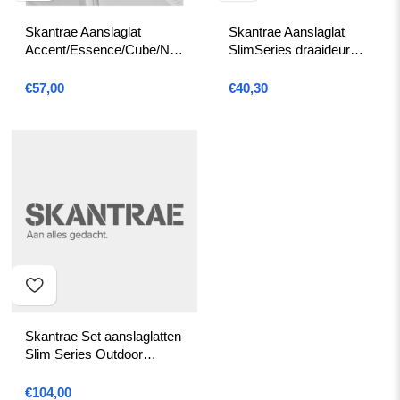
Skantrae Aanslaglat
Skantrae Aanslaglat
Accent/Essence/Cube/Na
SlimSeries draaideur
no schuifdeur WIT
ZWART
€
57,00
€
40,30
Skantrae Set aanslaglatten
Slim Series Outdoor
ZWART
€
104,00