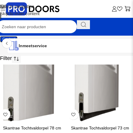
Skip to navigation
Skip to main content
Contact
Inmeetservice
Montageservice
Advies op maat
Showroom
Inmeetservice
Geen zoekresultaten.
Skantrae Tochtvaldorpel 78 cm
Skantrae Tochtvaldorpel 73 cm