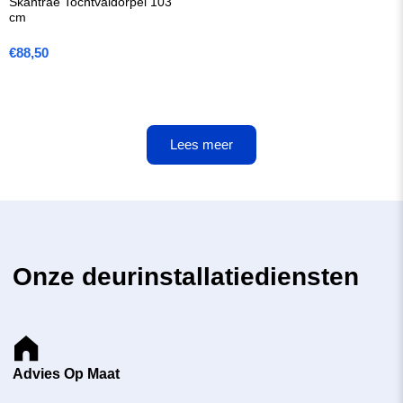
Skantrae Tochtvaldorpel 103
cm
€
88,50
Lees meer
Onze deurinstallatiediensten
Advies Op Maat