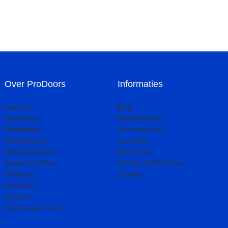
Over ProDoors
Informaties
Over ons
Blog
Showroom
Werkgebieden
Videobellen
Hoe werkt het
Inmeetservice
Inspiratie
Montageservice
Brochures
Advies Op Maat
Werken bij ProDoors
Projecten
Zakelijk
Vacatures
Contact
Service aanvraag