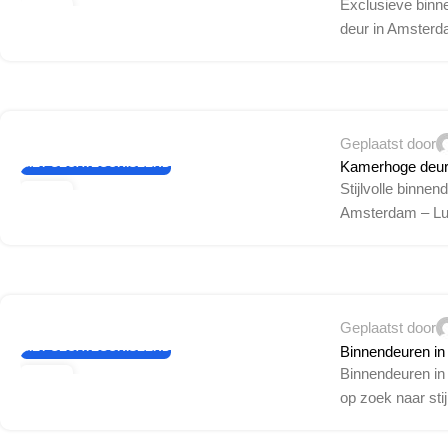
Exclusieve binne
21
deur in Amsterd
FEB
Geplaatst door
NIET GECATEGORISEERD
Kamerhoge deur
Stijlvolle binne
21
Amsterdam – Lu
FEB
Geplaatst door
NIET GECATEGORISEERD
Binnendeuren i
Binnendeuren in A
31
op zoek naar stijl
JAN