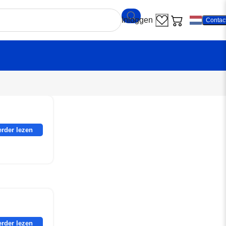
Contac
erder lezen
erder lezen