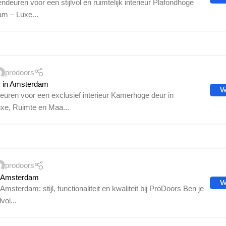
ndeuren voor een stijlvol en ruimtelijk interieur Plafondhoge
am – Luxe...
prodoors
 in Amsterdam
V
ndeuren voor een exclusief interieur Kamerhoge deur in
xe, Ruimte en Maa...
prodoors
n Amsterdam
V
msterdam: stijl, functionaliteit en kwaliteit bij ProDoors Ben je
vol...