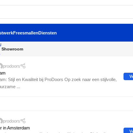
stwerk
Freesmallen
Diensten
Showroom
prodoors
dam
V
: Stijl en Kwaliteit bij ProDoors Op zoek naar een stijlvolle,
uurzame ...
prodoors
ur in Amsterdam
V