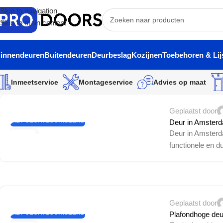
Skip to navigation
Skip to main content
innendeuren
Buitendeuren
Deurbeslag
Kozijnen
Toebehoren & Lij
Inmeetservice
Montageservice
Advies op maat
Geplaatst door
NIET GECATEGORISEERD
Deur in Amster
Deur in Amsterdam
21
functionele en d
FEB
Geplaatst door
NIET GECATEGORISEERD
Plafondhoge de