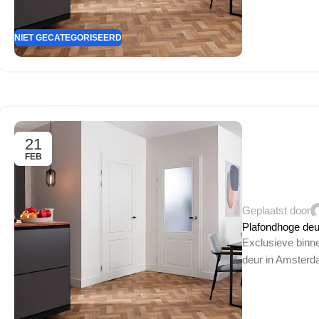
NIET GECATEGORISEERD
21
FEB
Geplaatst door
Plafondhoge de
Exclusieve binne
deur in Amsterd