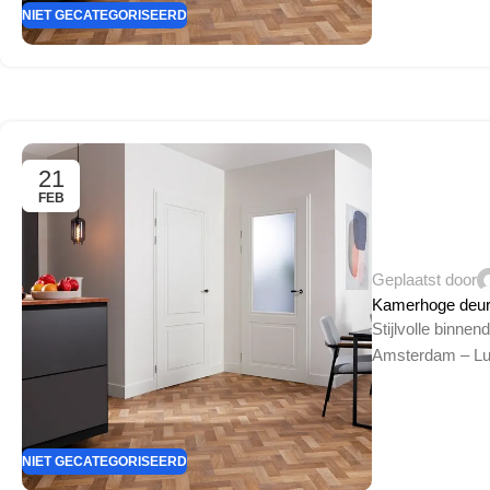
NIET GECATEGORISEERD
21
FEB
Geplaatst door
Kamerhoge deur
Stijlvolle binne
Amsterdam – Lu
NIET GECATEGORISEERD