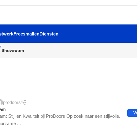
stwerk
Freesmallen
Diensten
Showroom
prodoors
dam
V
: Stijl en Kwaliteit bij ProDoors Op zoek naar een stijlvolle,
uurzame ...