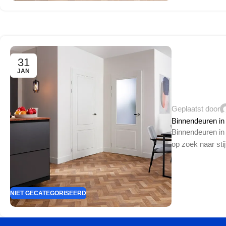
31
JAN
Geplaatst door
Binnendeuren i
Binnendeuren in A
op zoek naar stijl
NIET GECATEGORISEERD