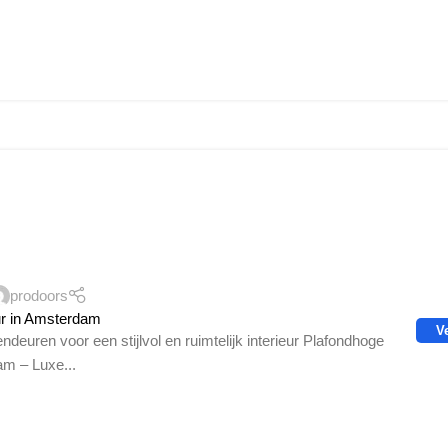
prodoors
ur in Amsterdam
V
ndeuren voor een stijlvol en ruimtelijk interieur Plafondhoge
am – Luxe...