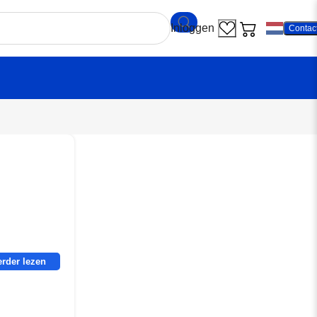
Contac
erder lezen