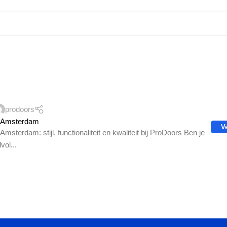
prodoors
n Amsterdam
V
msterdam: stijl, functionaliteit en kwaliteit bij ProDoors Ben je
vol...