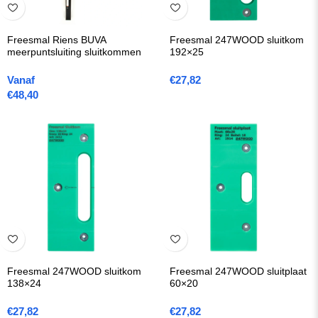
Freesmal Riens BUVA
Freesmal 247WOOD sluitkom
meerpuntsluiting sluitkommen
192×25
Vanaf
€
27,82
€
48,40
Freesmal 247WOOD sluitkom
Freesmal 247WOOD sluitplaat
138×24
60×20
€
27,82
€
27,82