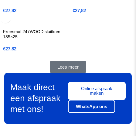
€
27,82
€
27,82
Freesmal 247WOOD sluitkom
185×25
€
27,82
Lees meer
Maak direct
Online afspraak
maken
een afspraak
WhatsApp ons
met ons!