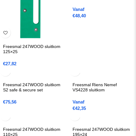
Vanaf
€
48,40
Freesmal 247WOOD sluitkom
125×25
€
27,82
Freesmal 247WOOD sluitkom
Freesmal Riens Nemef
S2 safe & secure set
VS4228 sluitkom
€
75,56
Vanaf
€
42,35
Freesmal 247WOOD sluitkom
Freesmal 247WOOD sluitkom
110×25
195×24