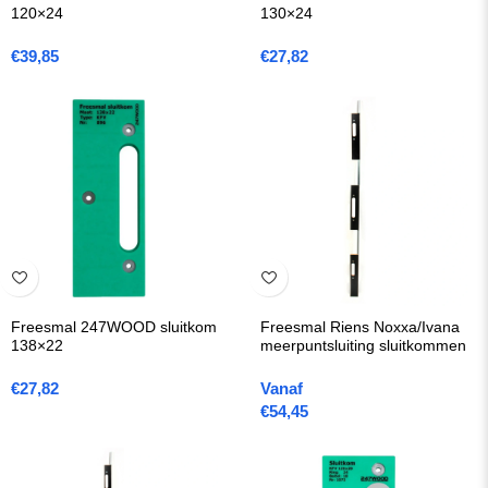
120×24
130×24
€
39,85
€
27,82
Freesmal 247WOOD sluitkom
Freesmal Riens Noxxa/Ivana
138×22
meerpuntsluiting sluitkommen
€
27,82
Vanaf
€
54,45