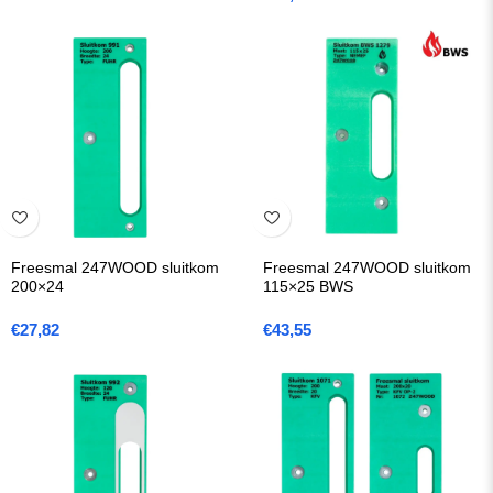
Freesmal 247WOOD sluitkom
Freesmal 247WOOD sluitkom
200×24
115×25 BWS
€
27,82
€
43,55