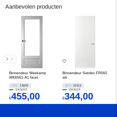
Aanbevolen producten
Binnendeur Weekamp
Binnendeur Svedex FR560
WK6561-A1 facet
wit
SKU:
12663
SKU:
10112
VANAF
VANAF
455,00
344,00
€
€