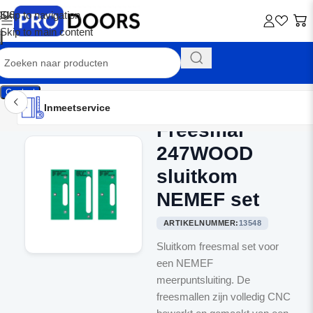
Skip to navigation
Skip to main content
Contact
Inmeetservice
Montageservice
Advies op maat
Showroom
Inmeetservice
Freesmal
Home
/
Freesmallen
247WOOD
sluitkom
NEMEF set
ARTIKELNUMMER:
13548
Sluitkom freesmal set voor
een NEMEF
meerpuntsluiting. De
freesmallen zijn volledig CNC