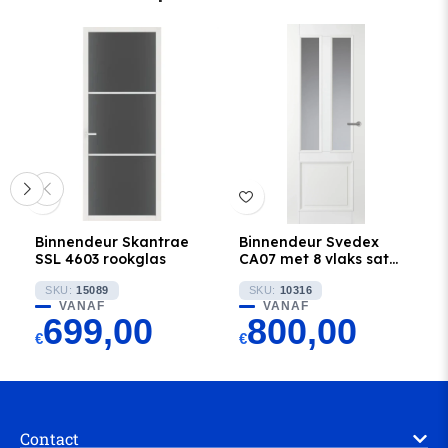
Binnendeur Skantrae
Binnendeur Svedex
SSL 4603 rookglas
CA07 met 8 vlaks satijn
glas met blanke lijnen
SKU:
15089
SKU:
10316
VANAF
VANAF
699,00
800,00
€
€
Contact