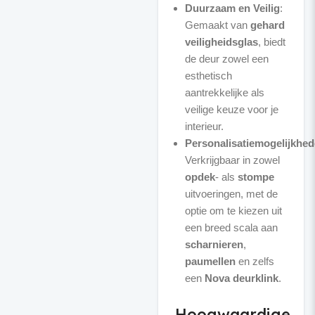
Duurzaam en Veilig
:
Gemaakt van
gehard
veiligheidsglas
, biedt
de deur zowel een
esthetisch
aantrekkelijke als
veilige keuze voor je
interieur.
Personalisatiemogelijkhe
Verkrijgbaar in zowel
opdek
- als
stompe
uitvoeringen, met de
optie om te kiezen uit
een breed scala aan
scharnieren
,
paumellen
en zelfs
een
Nova deurklink
.
Hoogwaardige