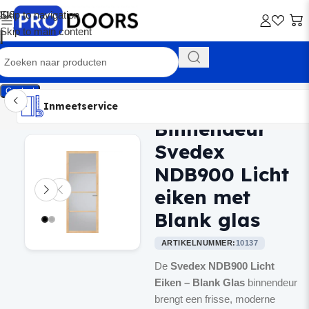
Skip to navigation
Skip to main content
Contact
Inmeetservice
Montageservice
Advies op maat
Showroom
Inmeetservice
Binnendeur
Home
/
Binnendeuren
Svedex
NDB900 Licht
eiken met
Blank glas
ARTIKELNUMMER:
10137
De
Svedex NDB900 Licht
Eiken – Blank Glas
binnendeur
brengt een frisse, moderne