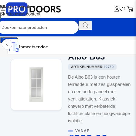
Skip to navigation
Skip to main content
Contact
Inmeetservice
Montageservice
Advies op maat
Showroom
Inmeetservice
Albo B63
Home
/
Terrasdeuren
ARTIKELNUMMER:
12750
De Albo B63 is een houten
terrasdeur met zes glaspanelen
en een onderpaneel met
ventilatielatten. Klassiek
ontwerp met verbeterde
luchtcirculatie en hoogwaardige
isolatie.
VANAF