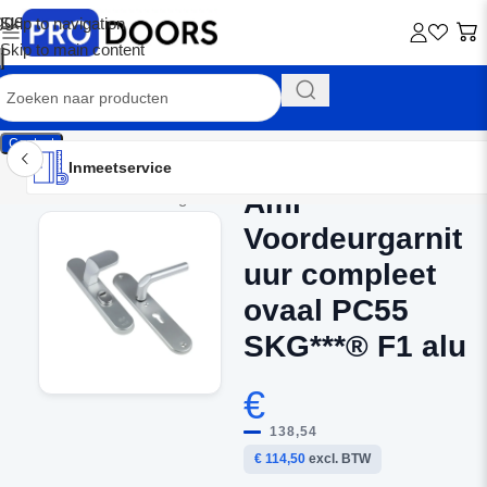
Skip to navigation
Skip to main content
Contact
Inmeetservice
Montageservice
Advies op maat
Showroom
Inmeetservice
Ami
Home
/
Buitendeurbeslag
Voordeurgarnit
uur compleet
ovaal PC55
SKG***® F1 alu
€
138,54
€ 114,50
excl. BTW