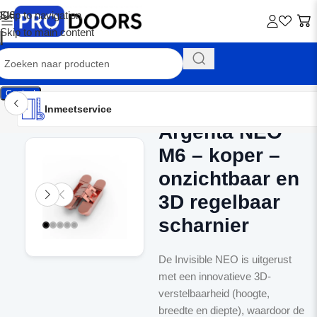
Skip to navigation
Skip to main content
Contact
Inmeetservice
Montageservice
Advies op maat
Showroom
Inmeetservice
Argenta NEO
Home
/
Verdekte scharnieren
M6 – koper –
onzichtbaar en
3D regelbaar
scharnier
De Invisible NEO is uitgerust
met een innovatieve 3D-
verstelbaarheid (hoogte,
breedte en diepte), waardoor de