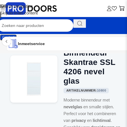
Skip to navigation
Skip to main content
Contact
Inmeetservice
Montageservice
Advies op maat
Showroom
Inmeetservice
Binnendeur
Home
/
Binnendeuren
Skantrae SSL
4206 nevel
glas
ARTIKELNUMMER:
10800
Moderne binnendeur met
nevelglas
en smalle stijlen.
Perfect voor het combineren
van
privacy
en
lichtinval
.