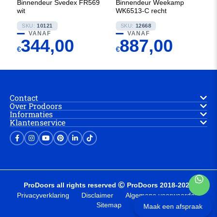
Binnendeur Svedex FR569
Binnendeur Weekamp
wit
WK6513-C recht
SKU:
10121
SKU:
12668
VANAF
VANAF
344,00
887,00
€
€
Contact
Over Prodoors
Informaties
Klantenservice
ProDoors all rights reserved
ProDoors 2018-2025
Privacyverklaring
Disclaimer
Algemene voorwaarden
Sitemap
Maak een afspraak