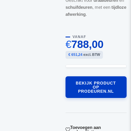
Geschikt voor
draaideuren
en
schuifdeuren
, met een
tijdloze
afwerking
.
VANAF
€
788,00
€ 651,24
excl. BTW
BEKIJK PRODUCT
OP
PRODEUREN.NL
Toevoegen aan