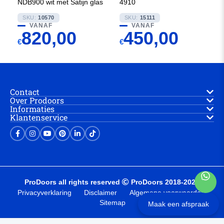
NDB900 wit met Satijn glas
4910
SKU:
10570
SKU:
15111
VANAF
VANAF
820,00
450,00
€
€
Contact
Over Prodoors
Informaties
Klantenservice
ProDoors all rights reserved
ProDoors 2018-2025
Privacyverklaring
Disclaimer
Algemene voorwaarden
Sitemap
Maak een afspraak