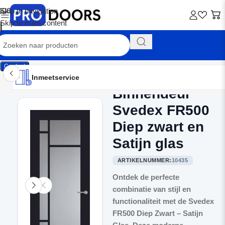
Skip to navigation
Skip to main content
Contact
Inmeetservice
Montageservice
Advies op maat
Showroom
Inmeetservice
Binnendeur
Home
/
Binnendeuren
Svedex FR500
Diep zwart en
Satijn glas
ARTIKELNUMMER:
10435
Ontdek de perfecte
combinatie van stijl en
functionaliteit met de Svedex
FR500 Diep Zwart – Satijn