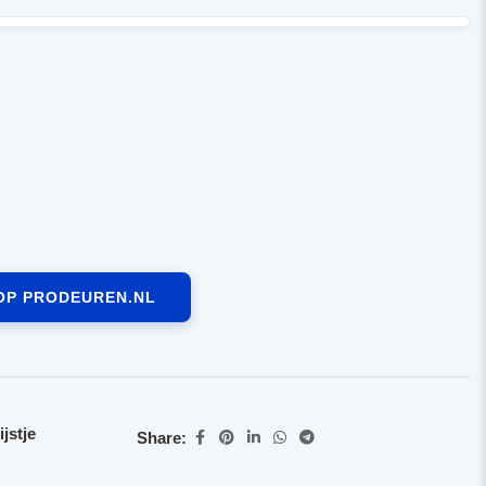
OP PRODEUREN.NL
jstje
Share: