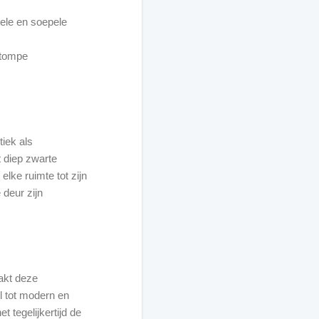
iele en soepele
stompe
iek als
 diep zwarte
 elke ruimte tot zijn
 deur zijn
kt deze
el tot modern en
t tegelijkertijd de