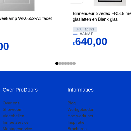
Binnendeur Svedex FR518 me
Weekamp WK6552-A1 facet
glaslatten en Blank glas
SKU:
10552
VANAF
640,00
00
€
Over ProDoors
Informaties
Over ons
Blog
Showroom
Werkgebieden
Videobellen
Hoe werkt het
Inmeetservice
Inspiratie
Montageservice
Brochures