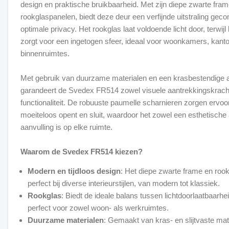
design en praktische bruikbaarheid. Met zijn diepe zwarte fram
rookglaspanelen, biedt deze deur een verfijnde uitstraling ge
optimale privacy. Het rookglas laat voldoende licht door, terwijl h
zorgt voor een ingetogen sfeer, ideaal voor woonkamers, kant
binnenruimtes.
Met gebruik van duurzame materialen en een krasbestendige a
garandeert de Svedex FR514 zowel visuele aantrekkingskracht
functionaliteit. De robuuste paumelle scharnieren zorgen ervoo
moeiteloos opent en sluit, waardoor het zowel een esthetische 
aanvulling is op elke ruimte.
Waarom de Svedex FR514 kiezen?
Modern en tijdloos design
: Het diepe zwarte frame en roo
perfect bij diverse interieurstijlen, van modern tot klassiek.
Rookglas
: Biedt de ideale balans tussen lichtdoorlaatbaarhe
perfect voor zowel woon- als werkruimtes.
Duurzame materialen
: Gemaakt van kras- en slijtvaste mat