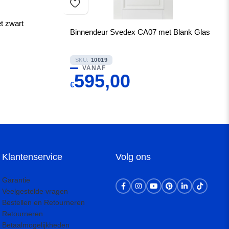
t zwart
Binnendeur Svedex CA07 met Blank Glas
SKU:
10019
VANAF
595,00
€
Klantenservice
Volg ons
Garantie
Veelgestelde vragen
Bestellen en Retourneren
Retourneren
Betaalmogelijkheden