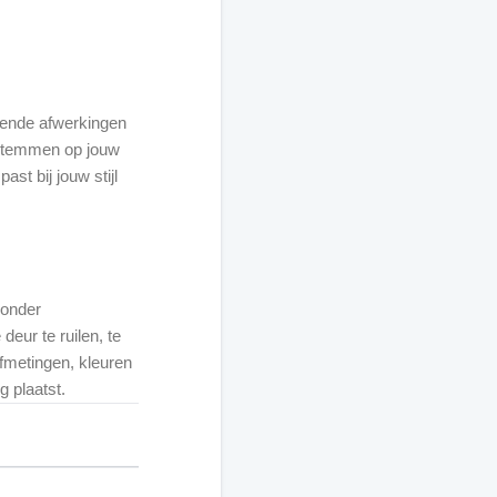
lende afwerkingen
afstemmen op jouw
st bij jouw stijl
 onder
eur te ruilen, te
fmetingen, kleuren
g plaatst.