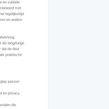
e en subtiele
combineerd met
et tegelijkertijd
oren en andere
fwerking,
 als langdurige
r dat de deur
als praktische
kglas passen
id en privacy,
erialen die