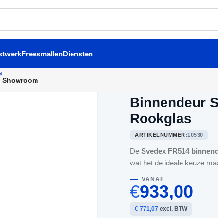
stwerk
Freesmallen
Diensten
Showroom
Home
/
Binnendeuren
/
Binne
Binnendeur S
Rookglas
ARTIKELNUMMER:
10530
De
Svedex FR514 binnen
wat het de ideale keuze maa
VANAF
€
933,00
€ 771,07
excl. BTW