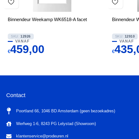
Binnendeur Weekamp WK6518-A facet
Binnendeur 
SKU:
12926
SKU:
12910
VANAF
VANAF
459,00
435,
€
€
Contact
Poortland 66, 1046 BD Amsterdam (geen bezoekadres)
Werfweg 1-6, 8243 PG Lelystad (Showroom)
klantenservice@prodeuren.nl