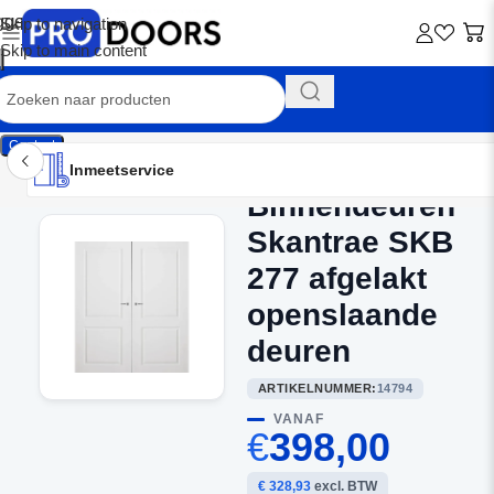
Skip to navigation
Skip to main content
Contact
Inmeetservice
Montageservice
Advies op maat
Showroom
Inmeetservice
Binnendeuren
Home
/
Dubbele binnendeuren
Skantrae SKB
277 afgelakt
openslaande
deuren
ARTIKELNUMMER:
14794
VANAF
€
398,00
€ 328,93
excl. BTW