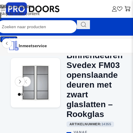
Skip to navigation
Skip to main content
Contact
Inmeetservice
Montageservice
Advies op maat
Showroom
Inmeetservice
Binnendeuren
Home
/
Dubbele binnendeuren
Svedex FM03
openslaande
deuren met
zwart
glaslatten –
Rookglas
ARTIKELNUMMER:
14355
VANAF