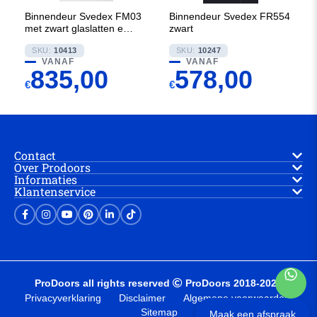
Binnendeur Svedex FM03
Binnendeur Svedex FR554
met zwart glaslatten en
zwart
Satijn glas
SKU:
10413
SKU:
10247
VANAF
VANAF
835,00
578,00
€
€
Contact
Over Prodoors
Informaties
Klantenservice
ProDoors all rights reserved
ProDoors 2018-2025
Privacyverklaring
Disclaimer
Algemene voorwaarden
Sitemap
Maak een afspraak