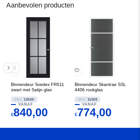
Aanbevolen producten
Binnendeur Svedex FR511
Binnendeur Skantrae SSL
zwart met Satijn glas
4406 rookglas
SKU:
10509
SKU:
11008
VANAF
VANAF
840,00
774,00
€
€