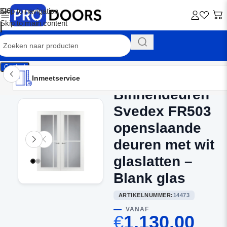
Skip to navigation
Skip to main content
Contact
Inmeetservice
Montageservice
Advies op maat
Showroom
Inmeetservice
Binnendeuren
Home
/
Dubbele binnendeuren
Svedex FR503
openslaande
deuren met wit
glaslatten –
Blank glas
ARTIKELNUMMER:
14473
VANAF
€
1.130,00