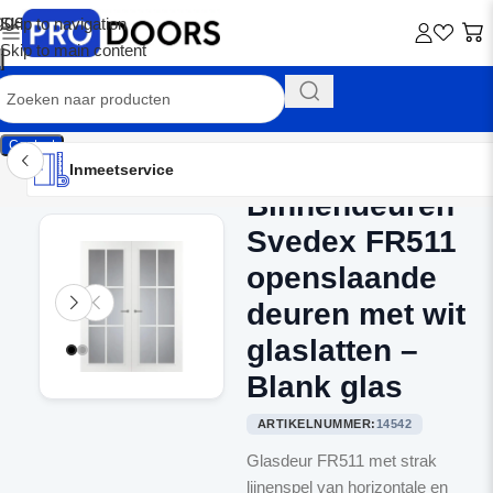
Skip to navigation
Skip to main content
Contact
Inmeetservice
Montageservice
Advies op maat
Showroom
Inmeetservice
Binnendeuren
Home
/
Dubbele binnendeuren
Svedex FR511
openslaande
deuren met wit
glaslatten –
Blank glas
ARTIKELNUMMER:
14542
Glasdeur FR511 met strak
lijnenspel van horizontale en