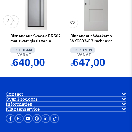
Binnendeur Svedex FR502
Binnendeur Weekamp
met zwart glaslatten en
WK6603-C3 recht extra
Blank glas
breed
SKU:
10444
SKU:
12639
VANAF
VANAF
640,00
647,00
€
€
Contact
Over Prodoors
Informaties
Klantenservice