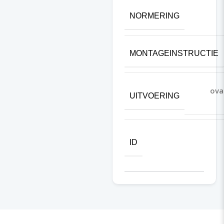
NORMERING
MONTAGEINSTRUCTIE
ova
UITVOERING
ID