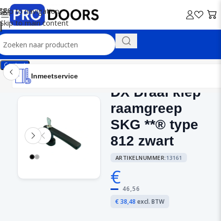
Skip to navigation
Skip to main content
Contact
Inmeetservice
Montageservice
Advies op maat
Showroom
Inmeetservice
DX Draai kiep
Home
/
DX
raamgreep
SKG **® type
812 zwart
ARTIKELNUMMER:
13161
€
46,56
€ 38,48
excl. BTW