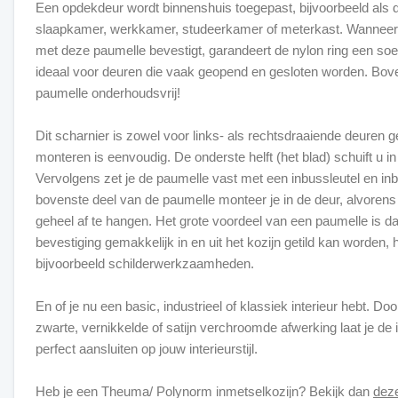
Een opdekdeur wordt binnenshuis toegepast, bijvoorbeeld als 
slaapkamer, werkkamer, studeerkamer of meterkast. Wanneer
met deze paumelle bevestigt, garandeert de nylon ring een soe
ideaal voor deuren die vaak geopend en gesloten worden. Bove
paumelle onderhoudsvrij!
Dit scharnier is zowel voor links- als rechtsdraaiende deuren g
monteren is eenvoudig. De onderste helft (het blad) schuift u in
Vervolgens zet je de paumelle vast met een inbussleutel en in
bovenste deel van de paumelle monteer je in de deur, alvorens 
geheel af te hangen. Het grote voordeel van een paumelle is da
bevestiging gemakkelijk in en uit het kozijn getild kan worden, 
bijvoorbeeld schilderwerkzaamheden.
En of je nu een basic, industrieel of klassiek interieur hebt. Do
zwarte, vernikkelde of satijn verchroomde afwerking laat je de
perfect aansluiten op jouw interieurstijl.
Heb je een Theuma/ Polynorm inmetselkozijn? Bekijk dan
dez