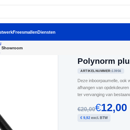
stwerk
Freesmallen
Diensten
Showroom
Home
/
Paumelle
/
Polynorm 
Polynorm plu
ARTIKELNUMMER:
13956
Deze inboorpaumelle, ook w
afhangen van opdekdeuren i
ter vervanging van bestaan
€
12,00
€20,00
€ 9,92
excl. BTW