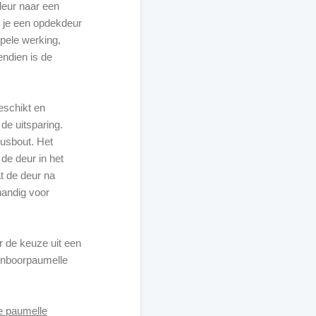
deur naar een
 je een opdekdeur
pele werking,
ndien is de
eschikt en
 de uitsparing.
busbout. Het
de deur in het
t de deur na
handig voor
or de keuze uit een
 inboorpaumelle
e paumelle