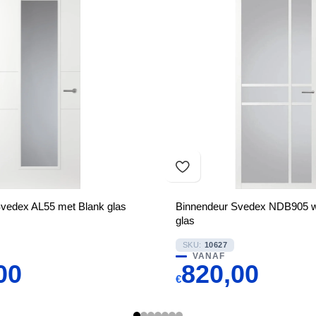
vedex AL55 met Blank glas
Binnendeur Svedex NDB905 wi
glas
SKU:
10627
VANAF
00
820,00
€