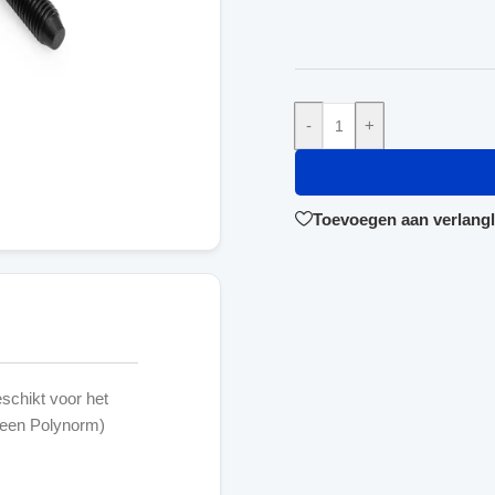
-
+
Toevoegen aan verlangli
schikt voor het
heen Polynorm)