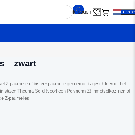
Contac
plus - zwart
s – zwart
el Z-paumelle of insteekpaumelle genoemd, is geschikt voor het
n stalen Theuma Solid (voorheen Polynorm Z) inmetselkozijnen of
de Z-paumelles.