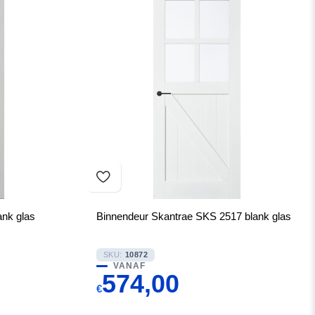
ank glas
Binnendeur Skantrae SKS 2517 blank glas
SKU:
10872
VANAF
574,00
€