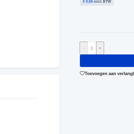
€ 0,66
excl. BTW
-
+
Toevoegen aan verlangli