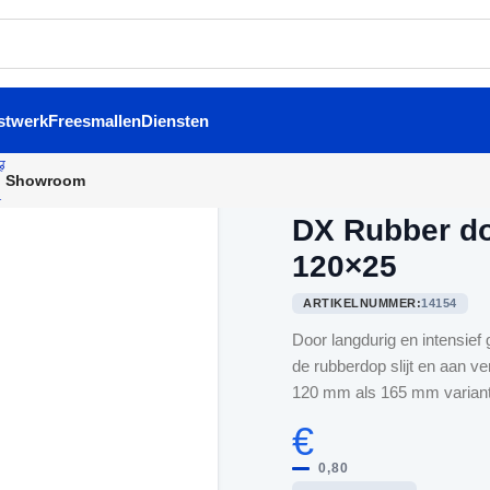
stwerk
Freesmallen
Diensten
Showroom
Home
/
Deurvastzetter
/
DX R
DX Rubber do
120×25
ARTIKELNUMMER:
14154
Door langdurig en intensief
de rubberdop slijt en aan v
120 mm als 165 mm variant 
€
0,80