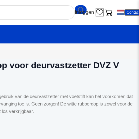
Contac
ubber dop voor deurvastzetter DVZ V 120x25
p voor deurvastzetter DVZ V
 gebruik van de deurvastzetter met voetstift kan het voorkomen dat
ervanging toe is. Geen zorgen! De witte rubberdop is zowel voor de
los verkrijgbaar.