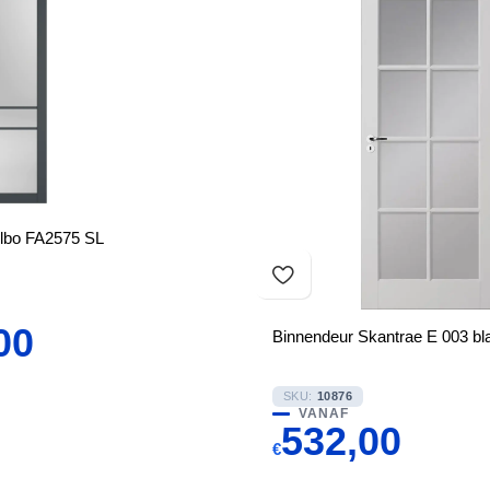
Albo FA2575 SL
00
Binnendeur Skantrae E 003 bl
SKU:
10876
VANAF
532,00
€