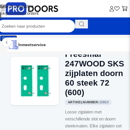
Skip to navigation
Skip to main content
Contact
Inmeetservice
Montageservice
Advies op maat
Showroom
Inmeetservice
Freesmal
Home
/
Freesmallen
247WOOD SKS
zijplaten doorn
60 steek 72
(600)
ARTIKELNUMMER:
13810
Losse zijplaten met
verschillende slot en doorn
steekmaten. Elke zijplaten set