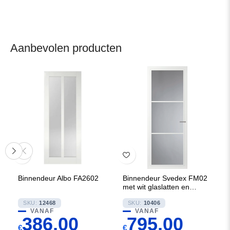
Aanbevolen producten
Binnendeur Albo FA2602
Binnendeur Svedex FM02
met wit glaslatten en
Rookglas
SKU:
12468
SKU:
10406
VANAF
VANAF
386,00
795,00
€
€