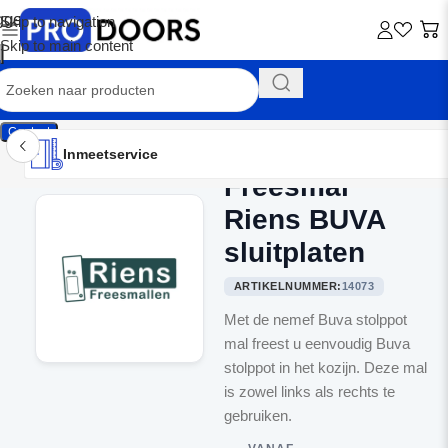
Skip to navigation
Skip to main content
Contact
Inmeetservice
Montageservice
Advies op maat
Showroom
Inmeetservice
Freesmal
Home
/
Freesmallen
Riens BUVA
sluitplaten
ARTIKELNUMMER:
14073
Met de nemef Buva stolppot
mal freest u eenvoudig Buva
stolppot in het kozijn. Deze mal
is zowel links als rechts te
gebruiken.