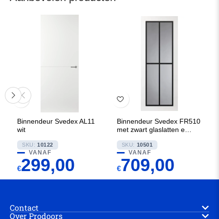
Binnendeur Svedex AL11
Binnendeur Svedex FR510
wit
met zwart glaslatten en
Rookglas
SKU:
10122
SKU:
10501
VANAF
VANAF
299,00
709,00
€
€
Contact
Over Prodoors