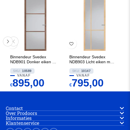
Binnendeur Svedex
Binnendeur Svedex
NDB901 Donker eiken met
NDB903 Licht eiken met
Rookglas
Blank glas
SKU:
10589
SKU:
10147
VANAF
VANAF
895,00
795,00
€
€
Contact
Over Prodoors
Informaties
Klantenservice