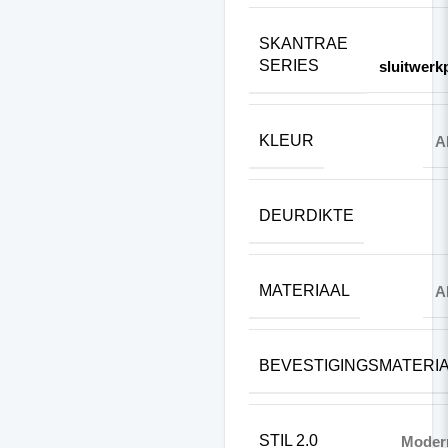
SKANTRAE
SERIES
sluitwerk
KLEUR
A
DEURDIKTE
MATERIAAL
A
BEVESTIGINGSMATERI
STIL 2.0
Moder