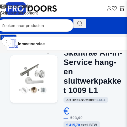
Skip to navigation
Skip to main content
Contact
Inmeetservice
Montageservice
Advies op maat
Showroom
Inmeetservice
Skantrae All-In-
Home
/
Buitendeurbeslag
Service hang-
en
sluitwerkpakke
t 1009 L1
ARTIKELNUMMER:
11811
€
503,00
€ 415,70
excl. BTW