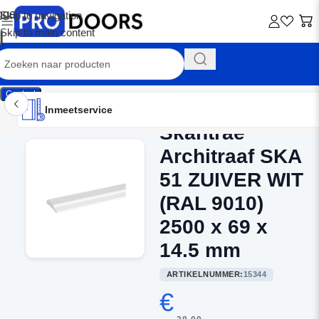
Skip to navigation
Skip to main content
Contact
Inmeetservice
Montageservice
Advies op maat
Showroom
Inmeetservice
Skantrae
Home
/
Architraven
Architraaf SKA
51 ZUIVER WIT
(RAL 9010)
2500 x 69 x
14.5 mm
ARTIKELNUMMER:
15344
€