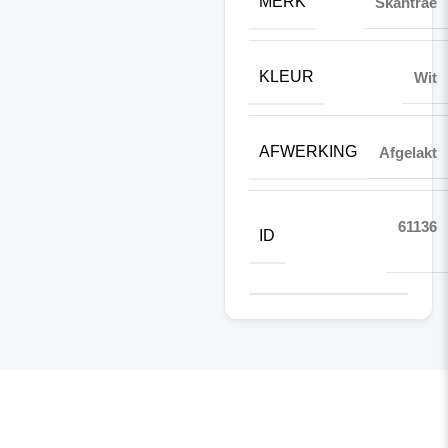
MERK
Skantrae
KLEUR
Wit
AFWERKING
Afgelakt
61136
ID