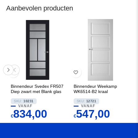
Aanbevolen producten
Binnendeur Svedex FR507
Binnendeur Weekamp
Diep zwart met Blank glas
WK6514-B2 kraal
SKU:
10231
SKU:
12721
VANAF
VANAF
834,00
547,00
€
€