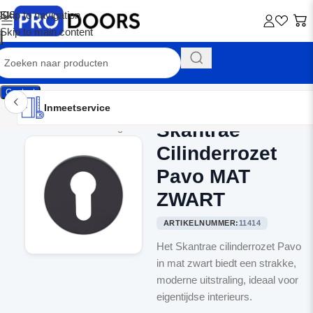
Skip to navigation
Skip to main content
Contact
Inmeetservice
Montageservice
Advies op maat
Showroom
Inmeetservice
Skantrae
Home
/
Binnendeurbeslag
Cilinderrozet
Pavo MAT
ZWART
ARTIKELNUMMER:
11414
Het Skantrae cilinderrozet Pavo
in mat zwart biedt een strakke,
moderne uitstraling, ideaal voor
eigentijdse interieurs.