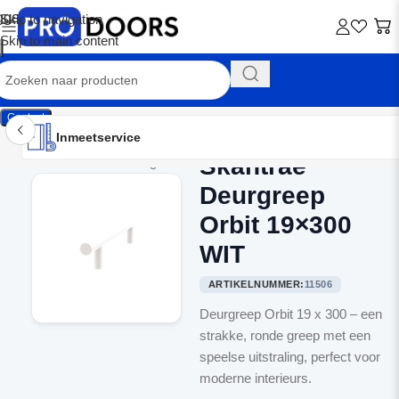
Skip to navigation
Skip to main content
Contact
Inmeetservice
Montageservice
Advies op maat
Showroom
Inmeetservice
Skantrae
Home
/
Binnendeurbeslag
Deurgreep
Orbit 19×300
WIT
ARTIKELNUMMER:
11506
Deurgreep Orbit 19 x 300 – een
strakke, ronde greep met een
speelse uitstraling, perfect voor
moderne interieurs.