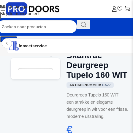
Skip to navigation
Skip to main content
Contact
Inmeetservice
Montageservice
Advies op maat
Showroom
Inmeetservice
Skantrae
Home
/
Binnendeurbeslag
Deurgreep
Tupelo 160 WIT
ARTIKELNUMMER:
11527
Deurgreep Tupelo 160 WIT –
een strakke en elegante
deurgreep in wit voor een frisse,
moderne uitstraling.
€