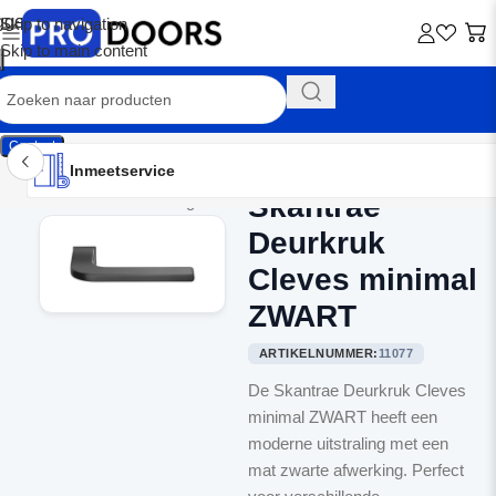
Skip to navigation
Skip to main content
Contact
Inmeetservice
Montageservice
Advies op maat
Showroom
Inmeetservice
Skantrae
Home
/
Binnendeurbeslag
Deurkruk
Cleves minimal
ZWART
ARTIKELNUMMER:
11077
De Skantrae Deurkruk Cleves
minimal ZWART heeft een
moderne uitstraling met een
mat zwarte afwerking. Perfect