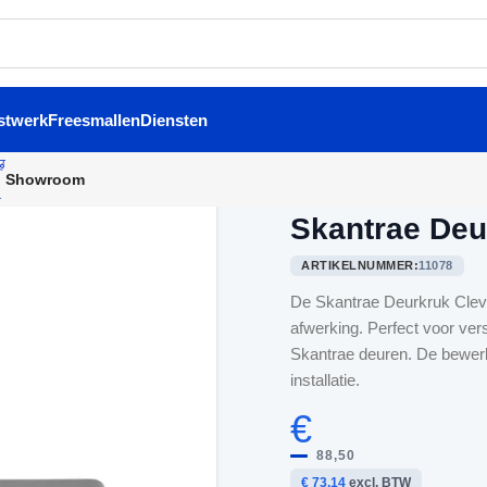
stwerk
Freesmallen
Diensten
Showroom
Home
/
Binnendeurbeslag
/
S
Skantrae De
ARTIKELNUMMER:
11078
De Skantrae Deurkruk Clev
afwerking. Perfect voor ver
Skantrae deuren. De bewerk
installatie.
€
88,50
€ 73,14
excl. BTW