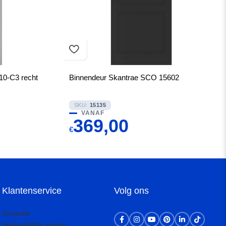
0-C3 recht
Binnendeur Skantrae SCO 15602
SKU:
15135
VANAF
369,00
€
Klantenservice
Volg ons
Garantie
Veelgestelde vragen