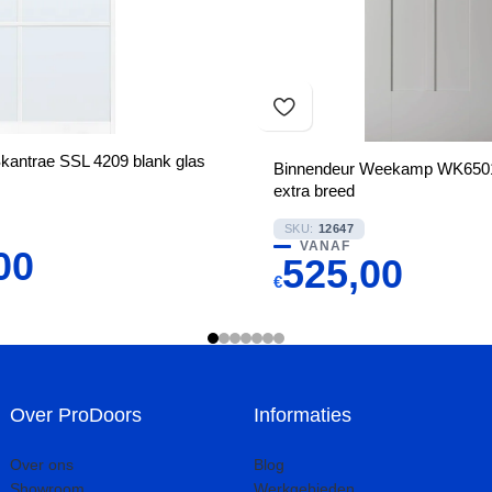
kantrae SSL 4209 blank glas
Binnendeur Weekamp WK6501
extra breed
SKU:
12647
VANAF
00
525,00
€
Over ProDoors
Informaties
Over ons
Blog
Showroom
Werkgebieden