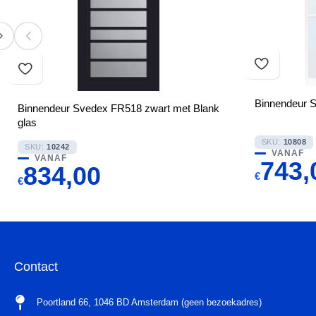
Binnendeur S
Binnendeur Svedex FR518 zwart met Blank
glas
SKU:
10808
SKU:
10242
VANAF
VANAF
743,
834,00
€
€
Contact
Poortland 66, 1046 BD Amsterdam (geen bezoekadres)