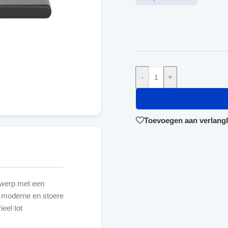
-
+
Toevoegen aan verlangli
twerp met een
n moderne en stoere
ieel tot