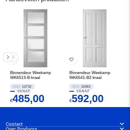
Binnendeur Weekamp
Binnendeur Weekamp
WK6513-B kraal
WK6541-B2 kraal
SKU:
12732
SKU:
12692
VANAF
VANAF
485,00
592,00
€
€
Contact
Over Prodoors