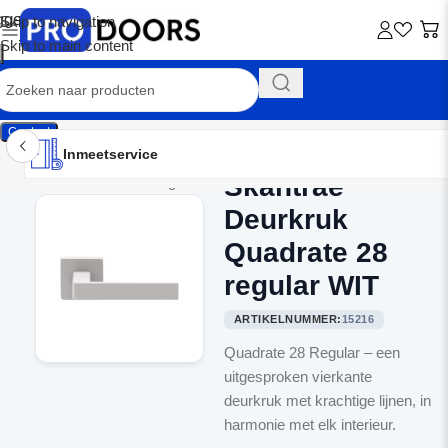
Skip to navigation
Skip to main content
Contact
Inmeetservice
Montageservice
Advies op maat
Showroom
Inmeetservice
Skantrae
Home
/
Binnendeurbeslag
Deurkruk
Quadrate 28
regular WIT
ARTIKELNUMMER:
15216
Quadrate 28 Regular – een
uitgesproken vierkante
deurkruk met krachtige lijnen, in
harmonie met elk interieur.