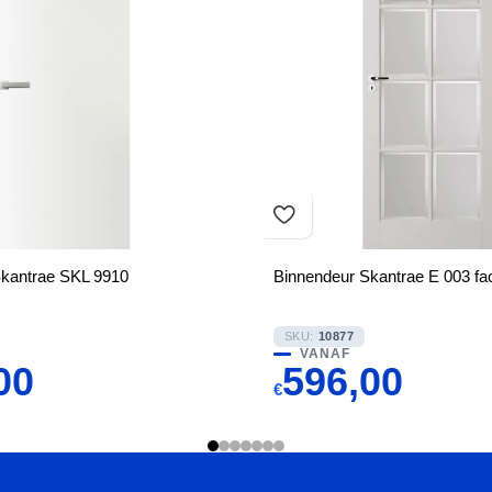
Skantrae SKL 9910
Binnendeur Skantrae E 003 fac
SKU:
10877
VANAF
00
596,00
€