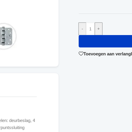
-
+
Toevoegen aan verlangli
len: deurbeslag, 4
puntssluiting