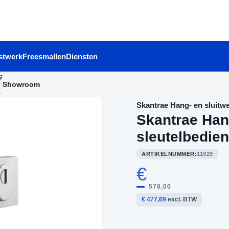
stwerk
Freesmallen
Diensten
Showroom
Home
/
Buitendeurbeslag
/
Skantrae Hang- en sluitwe
Skantrae Han
sleutelbedie
ARTIKELNUMMER:
11929
€
578,00
€ 477,69
excl. BTW