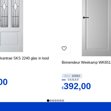
kantrae SKS 2240 glas in lood
Binnendeur Weekamp WK6511
SKU:
12932
00
VANAF
392,00
€