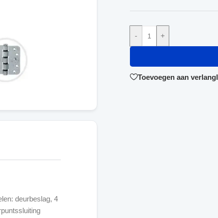
-
+
Toevoegen aan verlangli
len: deurbeslag, 4
puntssluiting