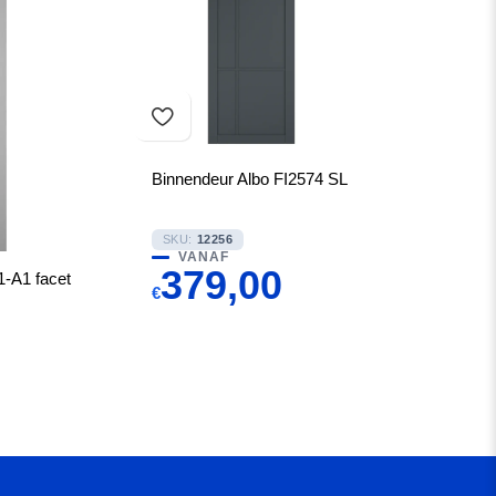
Binnendeur Albo FI2574 SL
SKU:
12256
VANAF
379,00
-A1 facet
€