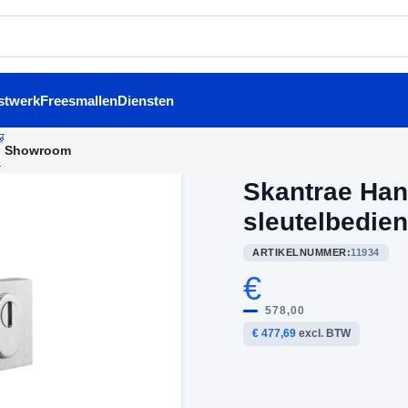
stwerk
Freesmallen
Diensten
Showroom
Home
/
Buitendeurbeslag
/
Sk
Skantrae Han
sleutelbedie
ARTIKELNUMMER:
11934
€
578,00
€ 477,69
excl. BTW