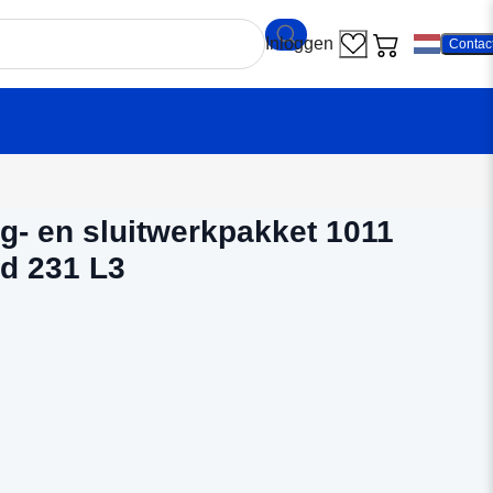
Contac
antrae Hang- en sluitwerkpakket 1011 sleutelbediend 231 L3
g- en sluitwerkpakket 1011
nd 231 L3