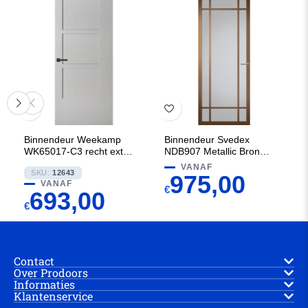
Binnendeur Weekamp
Binnendeur Svedex
WK65017-C3 recht extra
NDB907 Metallic Brons met
breed
Rook glas
VANAF
SKU:
12643
975,00
VANAF
€
693,00
€
Contact
Over Prodoors
Informaties
Klantenservice