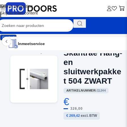
Skip to navigation
Skip to main content
Contact
Inmeetservice
Montageservice
Advies op maat
Showroom
Inmeetservice
Skantrae Hang-
Home
/
Schuifdeur Systeem
en
sluitwerkpakke
t 504 ZWART
ARTIKELNUMMER:
11244
€
326,00
€ 269,42
excl. BTW