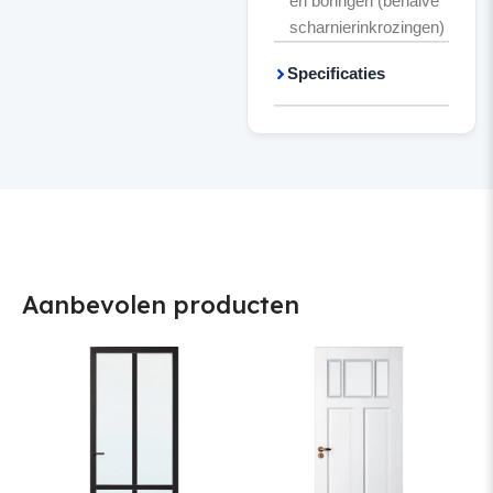
en boringen (behalve
scharnierinkrozingen)
Specificaties
Aanbevolen producten