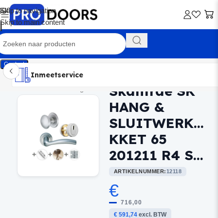
Skip to navigation
Skip to main content
Contact
Inmeetservice
Montageservice
Advies op maat
Showroom
Inmeetservice
Skantrae SK
Home
/
Buitendeurbeslag
HANG &
SLUITWERKPA
KKET 65
201211 R4 SLB
ARTIKELNUMMER:
12118
€
716,00
€ 591,74
excl. BTW