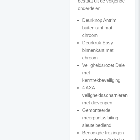
bestaat uit de volgende
Deurknop Antrim
buitenkant mat
chroom
Deurkruk Easy
binnenkant mat
chroom
Veiligheidsrozet Dale
met
kerntrekbeveiliging
4 AXA
veiligheidsscharnieren
met dievenpen
Gemonteerde
meerpuntssluiting
sleutelbediend
Benodigde frezingen