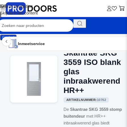
Skip to navigation
Skip to main content
Contact
Inmeetservice
Montageservice
Advies op maat
Showroom
Inmeetservice
Skantrae SKG
Home
/
Balkondeuren
3559 ISO blank
glas
inbraakwerend
HR++
ARTIKELNUMMER:
10762
De
Skantrae SKG 3559 stomp
buitendeur
met HR++
inbraakwerend glas biedt