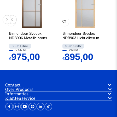
Binnendeur Svedex
Binnendeur Svedex
NDB906 Metallic brons met
NDB903 Licht eiken met
Rookglas
Rookglas
SKU:
10640
SKU:
10607
VANAF
VANAF
975,00
895,00
€
€
Contact
Over Prodoors
Informaties
Klantenservice