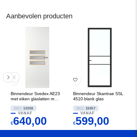
Aanbevolen producten
Binnendeur Svedex AE23
Binnendeur Skantrae SSL
met eiken glaslatten met
4510 blank glas
Blank glas
SKU:
10359
SKU:
15057
VANAF
VANAF
640,00
599,00
€
€