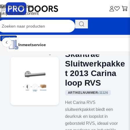
Skip to navigation
Skip to main content
Contact
Inmeetservice
Montageservice
Advies op maat
Showroom
Inmeetservice
Skantrae
Home
/
Binnendeurbeslag
Sluitwerkpakke
t 2013 Carina
loop RVS
ARTIKELNUMMER:
11126
Het Carina RVS
sluitwerkpakket biedt een
deurkruk en loopslot in
geborsteld RVS, ideaal voor