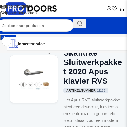
Skip to navigation
Skip to main content
Contact
Inmeetservice
Montageservice
Advies op maat
Showroom
Inmeetservice
Skantrae
Home
/
Binnendeurbeslag
Sluitwerkpakke
t 2020 Apus
klavier RVS
ARTIKELNUMMER:
11133
Het Apus RVS sluitwerkpakket
biedt een deurkruk, klavierslot
en sleutelrozet in geborsteld
RVS, ideaal voor een modern