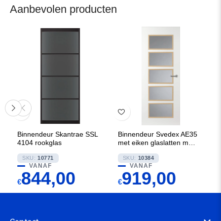
Aanbevolen producten
Binnendeur Skantrae SSL
Binnendeur Svedex AE35
4104 rookglas
met eiken glaslatten met
Satijn glas
SKU:
10771
SKU:
10384
VANAF
VANAF
844,00
919,00
€
€