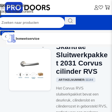
Skip to navigation
Skip to main content
Contact
Inmeetservice
Montageservice
Advies op maat
Showroom
Inmeetservice
Skantrae
Home
/
Binnendeurbeslag
Sluitwerkpakke
t 2031 Corvus
cilinder RVS
ARTIKELNUMMER:
11144
Het Corvus RVS
sluitwerkpakket bevat een
deurkruk, cilinderslot en
cilinderrozet in geborsteld RVS,