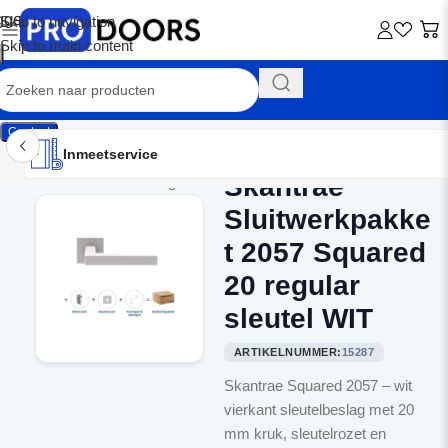
Skip to navigation
Skip to main content
Contact
Inmeetservice
Montageservice
Advies op maat
Showroom
Inmeetservice
Skantrae
Home
/
Binnendeurbeslag
Sluitwerkpakke
t 2057 Squared
20 regular
sleutel WIT
ARTIKELNUMMER:
15287
Skantrae Squared 2057 – wit
vierkant sleutelbeslag met 20
mm kruk, sleutelrozet en