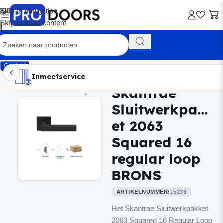
Skip to navigation
Skip to main content
Contact
Inmeetservice
Montageservice
Advies op maat
Showroom
Inmeetservice
Skantrae
Home
/
Binnendeurbeslag
Sluitwerkpakk
et 2063
Squared 16
regular loop
BRONS
ARTIKELNUMMER:
15233
Het Skantrae Sluitwerkpakket
2063 Squared 16 Regular Loop