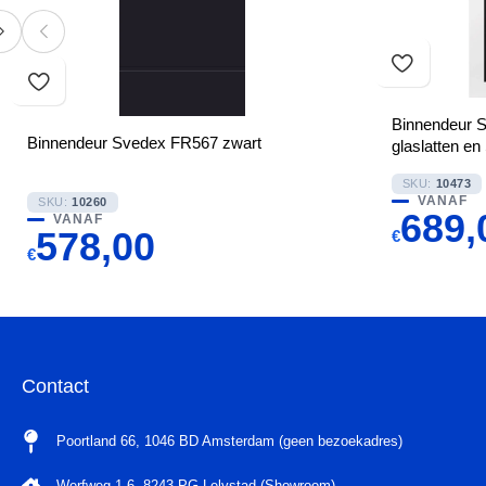
Binnendeur 
Binnendeur Svedex FR567 zwart
glaslatten en 
SKU:
10473
VANAF
SKU:
10260
689,
VANAF
578,00
€
€
Contact
Poortland 66, 1046 BD Amsterdam (geen bezoekadres)
Werfweg 1-6, 8243 PG Lelystad (Showroom)