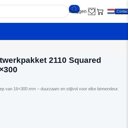
Contac
antrae Sluitwerkpakket 2110 Squared deurgreep 16x300
itwerkpakket 2110 Squared
6×300
ep van 16×300 mm – duurzaam en stijlvol voor elke binnendeur.