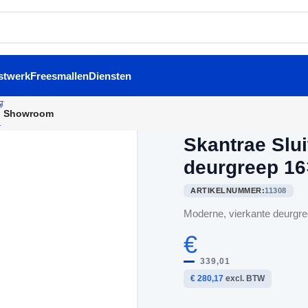
stwerk
Freesmallen
Diensten
Showroom
Home
/
Binnendeurbeslag
/
Sk
Skantrae Slu
deurgreep 1
ARTIKELNUMMER:
11308
Moderne, vierkante deurgre
€
339,01
€ 280,17
excl. BTW