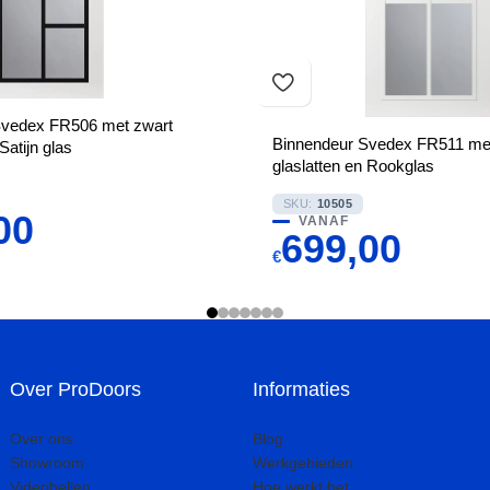
Svedex FR506 met zwart
Binnendeur Svedex FR511 met
Satijn glas
glaslatten en Rookglas
SKU:
10505
00
VANAF
699,00
€
Over ProDoors
Informaties
Over ons
Blog
Showroom
Werkgebieden
Videobellen
Hoe werkt het