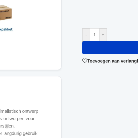
-
+
Toevoegen aan verlangli
malistisch ontwerp
is ontworpen voor
stijlen.
r langdurig gebruik