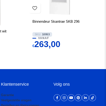
Binnendeur Skantrae SKB 296
 wit
SKU:
10953
VANAF
263,00
€
Klantenservice
Volg ons
Garantie
Veelgestelde vragen
Bestellen en Retourneren