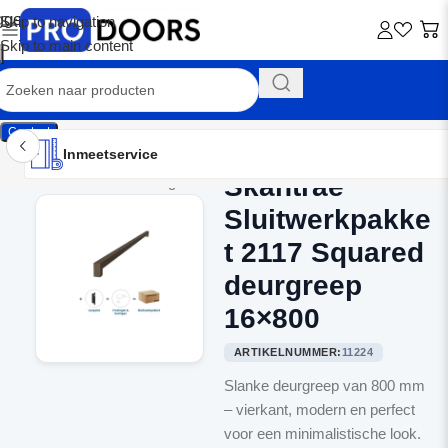
Skip to navigation
Skip to main content
Contact
Inmeetservice
Montageservice
Advies op maat
Showroom
Inmeetservice
Skantrae
Home
/
Binnendeurbeslag
Sluitwerkpakke
t 2117 Squared
deurgreep
16×800
ARTIKELNUMMER:
11224
Slanke deurgreep van 800 mm
– vierkant, modern en perfect
voor een minimalistische look.