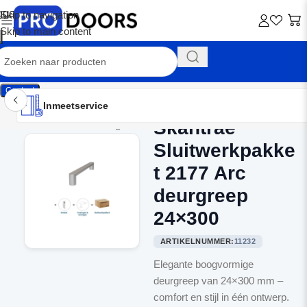
Skip to navigation
Skip to main content
Contact
Inmeetservice
Montageservice
Advies op maat
Showroom
Inmeetservice
Skantrae
Home
/
Binnendeurbeslag
Sluitwerkpakke
t 2177 Arc
deurgreep
24×300
ARTIKELNUMMER:
11232
Elegante boogvormige
deurgreep van 24×300 mm –
comfort en stijl in één ontwerp.