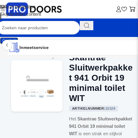
Skip to navigation
Skip to main content
Contact
Inmeetservice
Montageservice
Advies op maat
Showroom
Inmeetservice
Skantrae
Home
/
Binnendeurbeslag
Sluitwerkpakke
t 941 Orbit 19
minimal toilet
WIT
ARTIKELNUMMER:
15329
Het
Skantrae Sluitwerkpakket
941 Orbit 19 minimal toilet
WIT
is een strak en stijlvol