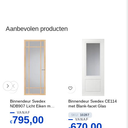
Aanbevolen producten
Binnendeur Svedex
Binnendeur Svedex CE114
NDB907 Licht Eiken met
met Blank-facet Glas
Blank glas
VANAF
SKU:
10287
795,00
VANAF
€
670,00