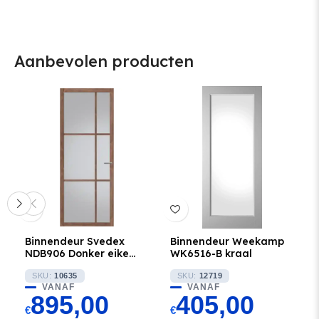
Aanbevolen producten
Binnendeur Svedex
Binnendeur Weekamp
NDB906 Donker eiken
WK6516-B kraal
met Brons glas
SKU:
10635
SKU:
12719
VANAF
VANAF
895,00
405,00
€
€